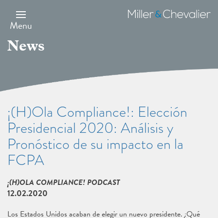
Skip
to
Miller
main
&
Menu
content
Chevalier
News
¡(H)Ola Compliance!: Elección
Presidencial 2020: Análisis y
Pronóstico de su impacto en la
FCPA
¡(H)OLA COMPLIANCE! PODCAST
12.02.2020
Los Estados Unidos acaban de elegir un nuevo presidente. ¿Qué