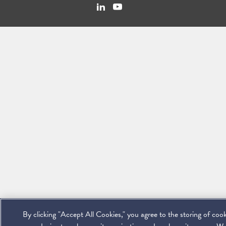
Linkedin
You
Contact
Tube
Us
By clicking "Accept All Cookies," you agree to the storing of coo