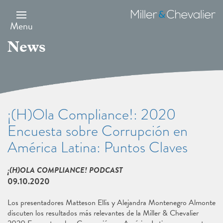
Skip
to
Miller
main
&
Menu
content
Chevalier
News
¡(H)Ola Compliance!: 2020
Encuesta sobre Corrupción en
América Latina: Puntos Claves
¡(H)OLA COMPLIANCE! PODCAST
09.10.2020
Los presentadores Matteson Ellis y Alejandra Montenegro Almonte
discuten los resultados más relevantes de la Miller & Chevalier