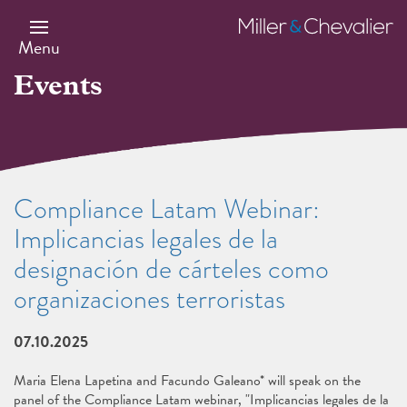
Skip
to
Miller
main
&
Menu
content
Chevalier
Events
Compliance Latam Webinar:
Implicancias legales de la
designación de cárteles como
organizaciones terroristas
07.10.2025
Maria Elena Lapetina and Facundo Galeano* will speak on the
panel of the Compliance Latam webinar, "Implicancias legales de la