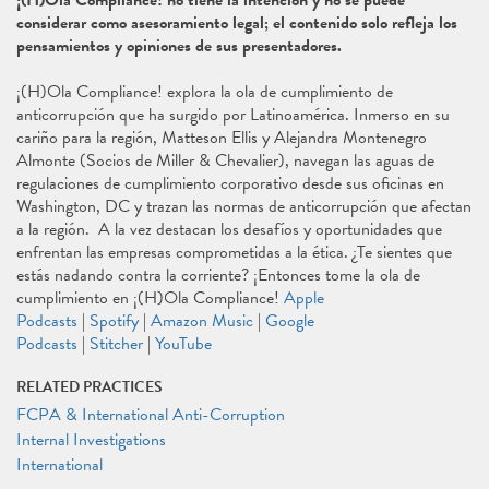
¡(H)Ola Compliance! no tiene la intención y no se puede
considerar como asesoramiento legal; el contenido solo refleja los
pensamientos y opiniones de sus presentadores.
¡(H)Ola Compliance! explora la ola de cumplimiento de
anticorrupción que ha surgido por Latinoamérica. Inmerso en su
cariño para la región, Matteson Ellis y Alejandra Montenegro
Almonte (Socios de Miller & Chevalier), navegan las aguas de
regulaciones de cumplimiento corporativo desde sus oficinas en
Washington, DC y trazan las normas de anticorrupción que afectan
a la región. A la vez destacan los desafíos y oportunidades que
enfrentan las empresas comprometidas a la ética. ¿Te sientes que
estás nadando contra la corriente? ¡Entonces tome la ola de
cumplimiento en ¡(H)Ola Compliance!
Apple
Podcasts
|
Spotify
|
Amazon Music
|
Google
Podcasts
|
Stitcher
|
YouTube
RELATED PRACTICES
FCPA & International Anti-Corruption
Internal Investigations
International