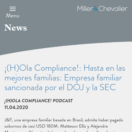
Skip
to
Miller
main
&
Menu
content
Chevalier
News
¡(H)Ola Compliance!: Hasta en las
mejores familias: Empresa familiar
sancionada por el DOJ y la SEC
¡(H)OLA COMPLIANCE! PODCAST
11.04.2020
J&F, una empresa familiar basada en Brasil, admite haber pagado
sobornos de casi USD 180M. Matteson Ellis y Alejandra